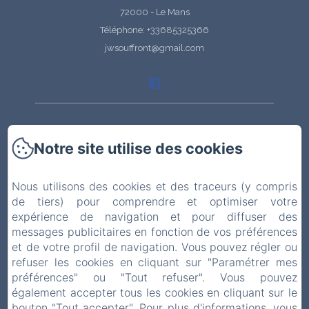
72000 - Le Mans
Téléphone: +33685325366
jwsouffront@gmail.com
Accueil
Notre site utilise des cookies
Les Appartements
Nous utilisons des cookies et des traceurs (y compris
Histoire de la propriété
de tiers) pour comprendre et optimiser votre
expérience de navigation et pour diffuser des
messages publicitaires en fonction de vos préférences
La maison et le jardin
et de votre profil de navigation. Vous pouvez régler ou
refuser les cookies en cliquant sur "Paramétrer mes
Visiter
préférences" ou "Tout refuser". Vous pouvez
également accepter tous les cookies en cliquant sur le
Contact
bouton "Tout accepter". Pour plus d'informations, vous